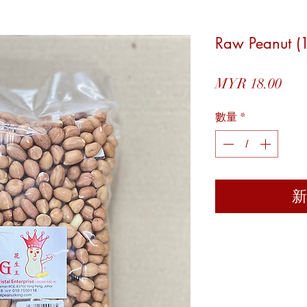
Raw Peanut 
價
MYR 18.00
格
數量
*
新