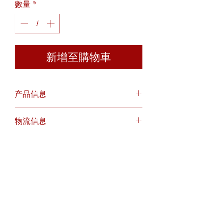
數量
*
新增至購物車
产品信息
成分：杏仁，腰豆，核桃，南瓜籽，
物流信息
葡萄干，枸杞子 请避免阳光直射。
建议购买后一个月内享用以确保产品
我们使您在水晶花生王（Kacang
新鲜度。
Permata Kristal Enterprise）的购物变
得轻松便捷！我们在马来西亚（东西
方）和新加坡提供运输。有两种
（2）投放方式供您选择：
•接送服务
•送货上门服务