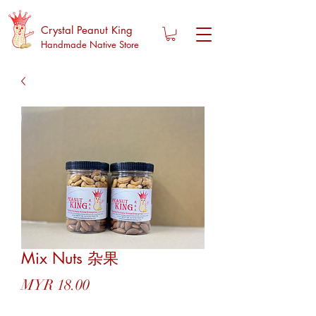
Crystal Peanut King
Handmade Native Store
Mix Nuts 杂果
價
MYR 18.00
格