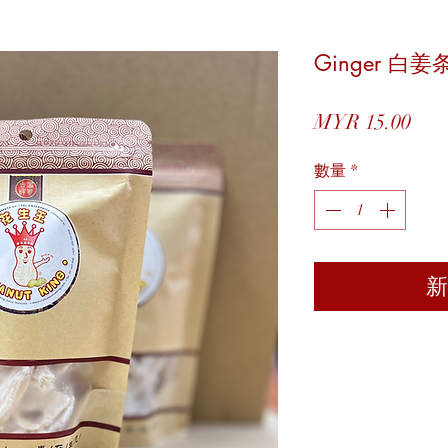
Ginger 白姜
價
MYR 15.00
格
數量
*
新